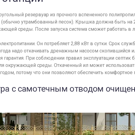
моугольный резервуар из прочного вспененного полипропил
 (обычно утрамбованный песок). Крышка должна быть на
ющей среды. После запуска система сможет работать в лю
электропитании. Он потребляет 2,88 кВт в сутки. Срок сл
полгода надо откачивать дренажным насосом скопившийся и
 гарантия. При соблюдении правил эксплуатации септик б
 для окружающей среды. Откаченный ил может использоват
 годом, потому что они позволяют обеспечить комфортное 
стра с самотечным отводом очище