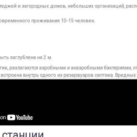
оттеджей и загородных домов, небольших организаций, ра
овременного проживания 10-15 человек.
ть заглублена на 2 м.
к, разлагаются аэробными и анаэробными бактериями, отс
я встроена внутрь одного из резервуаров септика. Вредных
 станции